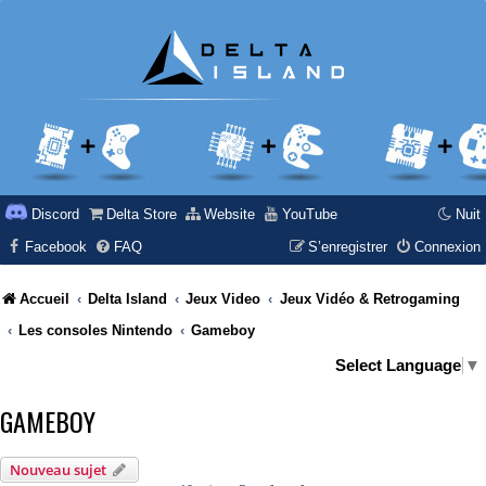
Discord
Delta Store
Website
YouTube
Nuit
Facebook
FAQ
S’enregistrer
Connexion
Accueil
Delta Island
Jeux Video
Jeux Vidéo & Retrogaming
Les consoles Nintendo
Gameboy
Select Language
▼
GAMEBOY
Nouveau sujet