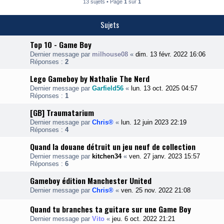
13 sujets • Page
1
sur
1
Sujets
Top 10 - Game Boy
Dernier message par
milhouse08
«
dim. 13 févr. 2022 16:06
Réponses :
2
Lego Gameboy by Nathalie The Nerd
Dernier message par
Garfield56
«
lun. 13 oct. 2025 04:57
Réponses :
1
[GB] Traumatarium
Dernier message par
Chris®
«
lun. 12 juin 2023 22:19
Réponses :
4
Quand la douane détruit un jeu neuf de collection
Dernier message par
kitchen34
«
ven. 27 janv. 2023 15:57
Réponses :
6
Gameboy édition Manchester United
Dernier message par
Chris®
«
ven. 25 nov. 2022 21:08
Quand tu branches ta guitare sur une Game Boy
Dernier message par
Vito
«
jeu. 6 oct. 2022 21:21