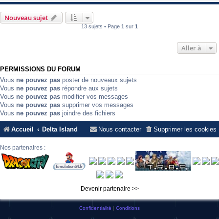
Nouveau sujet
13 sujets • Page
1
sur
1
Aller à
PERMISSIONS DU FORUM
Vous
ne pouvez pas
poster de nouveaux sujets
Vous
ne pouvez pas
répondre aux sujets
Vous
ne pouvez pas
modifier vos messages
Vous
ne pouvez pas
supprimer vos messages
Vous
ne pouvez pas
joindre des fichiers
Accueil
Delta Island
Nous contacter
Supprimer les cookies
Nos partenaires :
Devenir partenaire >>
Confidentialité
|
Conditions