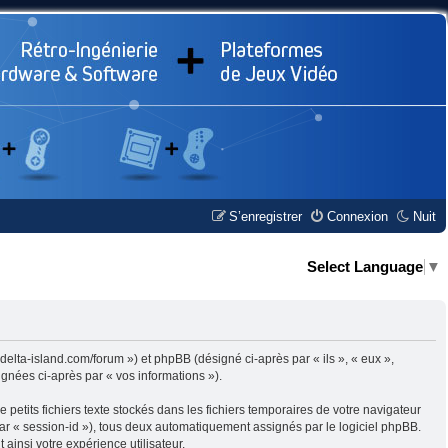
S’enregistrer
Connexion
Nuit
Select Language
▼
.delta-island.com/forum ») et phpBB (désigné ci-après par « ils », « eux »,
ignées ci-après par « vos informations »).
petits fichiers texte stockés dans les fichiers temporaires de votre navigateur
 par « session-id »), tous deux automatiquement assignés par le logiciel phpBB.
ainsi votre expérience utilisateur.