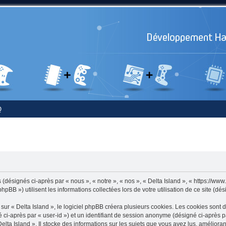
Q
 (désignés ci-après par « nous », « notre », « nos », « Delta Island », « https://www
BB ») utilisent les informations collectées lors de votre utilisation de ce site (dés
 « Delta Island », le logiciel phpBB créera plusieurs cookies. Les cookies sont de 
né ci-après par « user-id ») et un identifiant de session anonyme (désigné ci-après
ta Island ». Il stocke des informations sur les sujets que vous avez lus, améliorant 