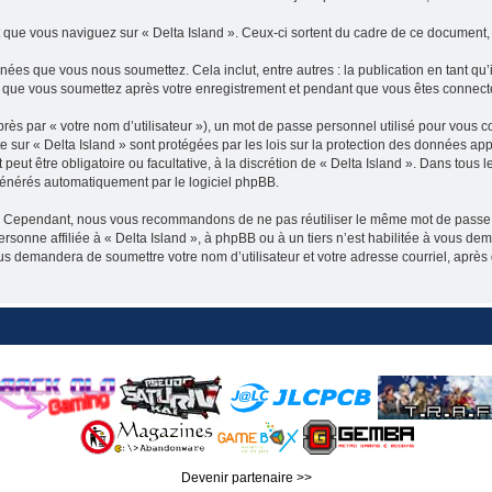
e vous naviguez sur « Delta Island ». Ceux-ci sortent du cadre de ce document, q
ées que vous nous soumettez. Cela inclut, entre autres : la publication en tant qu’
es que vous soumettez après votre enregistrement et pendant que vous êtes connect
ès par « votre nom d’utilisateur »), un mot de passe personnel utilisé pour vous c
pte sur « Delta Island » sont protégées par les lois sur la protection des données 
peut être obligatoire ou facultative, à la discrétion de « Delta Island ». Dans tous
générés automatiquement par le logiciel phpBB.
é. Cependant, nous vous recommandons de ne pas réutiliser le même mot de passe sur
sonne affiliée à « Delta Island », à phpBB ou à un tiers n’est habilitée à vous dema
ous demandera de soumettre votre nom d’utilisateur et votre adresse courriel, apr
Devenir partenaire >>