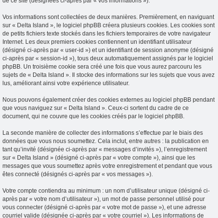
de ce site (désignées ci-après par « vos informations »).
Vos informations sont collectées de deux manières. Premièrement, en naviguant
sur « Delta Island », le logiciel phpBB créera plusieurs cookies. Les cookies sont
de petits fichiers texte stockés dans les fichiers temporaires de votre navigateur
Internet. Les deux premiers cookies contiennent un identifiant utilisateur
(désigné ci-après par « user-id ») et un identifiant de session anonyme (désigné
ci-après par « session-id »), tous deux automatiquement assignés par le logiciel
phpBB. Un troisième cookie sera créé une fois que vous aurez parcouru les
sujets de « Delta Island ». Il stocke des informations sur les sujets que vous avez
lus, améliorant ainsi votre expérience utilisateur.
Nous pouvons également créer des cookies externes au logiciel phpBB pendant
que vous naviguez sur « Delta Island ». Ceux-ci sortent du cadre de ce
document, qui ne couvre que les cookies créés par le logiciel phpBB.
La seconde manière de collecter des informations s’effectue par le biais des
données que vous nous soumettez. Cela inclut, entre autres : la publication en
tant qu’invité (désignée ci-après par « messages d’invités »), l’enregistrement
sur « Delta Island » (désigné ci-après par « votre compte »), ainsi que les
messages que vous soumettez après votre enregistrement et pendant que vous
êtes connecté (désignés ci-après par « vos messages »).
Votre compte contiendra au minimum : un nom d’utilisateur unique (désigné ci-
après par « votre nom d’utilisateur »), un mot de passe personnel utilisé pour
vous connecter (désigné ci-après par « votre mot de passe »), et une adresse
courriel valide (désignée ci-après par « votre courriel »). Les informations de