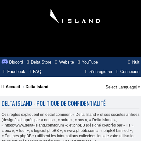
Discord
Delta Store
Website
YouTube
Nuit
Facebook
FAQ
S’enregistrer
Connexion
Accueil
Delta Island
Select Language
▼
DELTA ISLAND - POLITIQUE DE CONFIDENTIALITÉ
Ces règles expliquent en détail comment « Delta Island » et ses sociétés affiliées
(désignés ci-après par « nous », « notre », « nos », « Delta Island »,
« https://www.delta-island.com/forum ») et phpBB (désigné ci-après par « ils »,
« eux », « leur », « logiciel phpBB », « www.phpbb.com », « phpBB Limited »,
« Équipes phpBB ») utilisent les informations collectées lors de votre utilisation