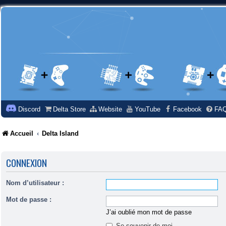
Discord
Delta Store
Website
YouTube
Facebook
FA
Accueil
Delta Island
CONNEXION
Nom d’utilisateur :
Mot de passe :
J’ai oublié mon mot de passe
Se souvenir de moi