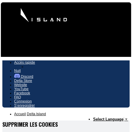
Vers le contenu
Accès rapide
Nuit
Discord
Delta Store
Website
YouTube
Facebook
FAQ
Connexion
S’enregistrer
Accueil
Delta Island
Select Language
▼
SUPPRIMER LES COOKIES